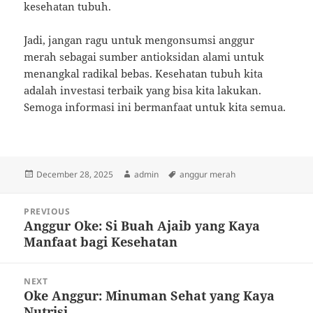
kesehatan tubuh.
Jadi, jangan ragu untuk mengonsumsi anggur
merah sebagai sumber antioksidan alami untuk
menangkal radikal bebas. Kesehatan tubuh kita
adalah investasi terbaik yang bisa kita lakukan.
Semoga informasi ini bermanfaat untuk kita semua.
Posted
Author
Tags
December 28, 2025
admin
anggur merah
on
Post
PREVIOUS
navigation
Anggur Oke: Si Buah Ajaib yang Kaya
Previous
Manfaat bagi Kesehatan
post:
NEXT
Oke Anggur: Minuman Sehat yang Kaya
Next
Nutrisi
post: