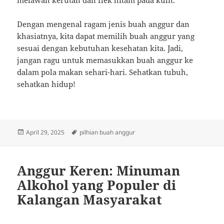
melawan kerutan dan flek hitam pada kulit.
Dengan mengenal ragam jenis buah anggur dan
khasiatnya, kita dapat memilih buah anggur yang
sesuai dengan kebutuhan kesehatan kita. Jadi,
jangan ragu untuk memasukkan buah anggur ke
dalam pola makan sehari-hari. Sehatkan tubuh,
sehatkan hidup!
Posted
Tags
April 29, 2025
pilhian buah anggur
on
Anggur Keren: Minuman
Alkohol yang Populer di
Kalangan Masyarakat