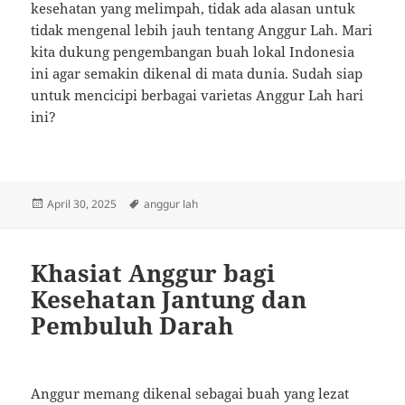
kesehatan yang melimpah, tidak ada alasan untuk
tidak mengenal lebih jauh tentang Anggur Lah. Mari
kita dukung pengembangan buah lokal Indonesia
ini agar semakin dikenal di mata dunia. Sudah siap
untuk mencicipi berbagai varietas Anggur Lah hari
ini?
Posted
Tags
April 30, 2025
anggur lah
on
Khasiat Anggur bagi
Kesehatan Jantung dan
Pembuluh Darah
Anggur memang dikenal sebagai buah yang lezat