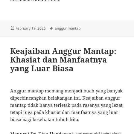
Posted
Tags
February 19, 2026
anggur mantap
on
Keajaiban Anggur Mantap:
Khasiat dan Manfaatnya
yang Luar Biasa
Anggur mantap memang menjadi buah yang banyak
diperbincangkan belakangan ini. Keajaiban anggur
mantap tidak hanya terletak pada rasanya yang lezat,
tetapi juga pada khasiat dan manfaatnya yang luar
biasa bagi kesehatan tubuh kita.
Menurut Dr. Dian Handayani, seorang ahli gizi dari