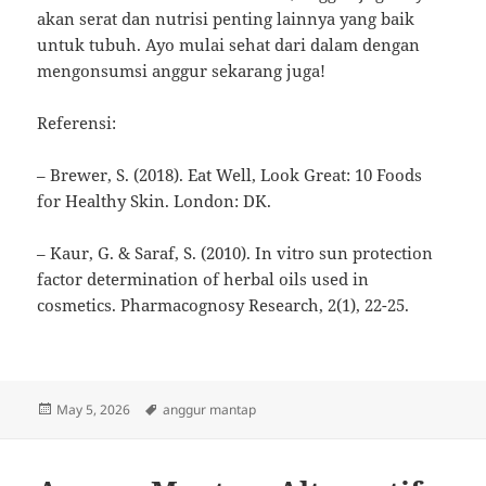
akan serat dan nutrisi penting lainnya yang baik
untuk tubuh. Ayo mulai sehat dari dalam dengan
mengonsumsi anggur sekarang juga!
Referensi:
– Brewer, S. (2018). Eat Well, Look Great: 10 Foods
for Healthy Skin. London: DK.
– Kaur, G. & Saraf, S. (2010). In vitro sun protection
factor determination of herbal oils used in
cosmetics. Pharmacognosy Research, 2(1), 22-25.
Posted
Tags
May 5, 2026
anggur mantap
on