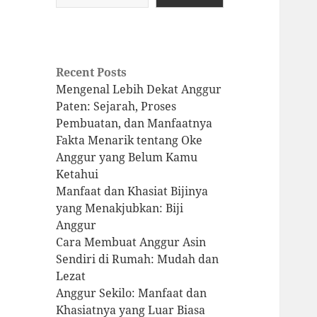
Recent Posts
Mengenal Lebih Dekat Anggur
Paten: Sejarah, Proses
Pembuatan, dan Manfaatnya
Fakta Menarik tentang Oke
Anggur yang Belum Kamu
Ketahui
Manfaat dan Khasiat Bijinya
yang Menakjubkan: Biji
Anggur
Cara Membuat Anggur Asin
Sendiri di Rumah: Mudah dan
Lezat
Anggur Sekilo: Manfaat dan
Khasiatnya yang Luar Biasa