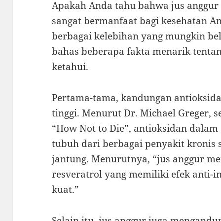
Apakah Anda tahu bahwa jus anggur 
sangat bermanfaat bagi kesehatan An
berbagai kelebihan yang mungkin bel
bahas beberapa fakta menarik tentan
ketahui.
Pertama-tama, kandungan antioksida
tinggi. Menurut Dr. Michael Greger, 
“How Not to Die”, antioksidan dalam
tubuh dari berbagai penyakit kronis 
jantung. Menurutnya, “jus anggur 
resveratrol yang memiliki efek anti-
kuat.”
Selain itu, jus anggur juga mengand