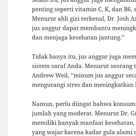
penting seperti vitamin C, K, dan B6, 
Menurut ahli gizi terkenal, Dr. Josh 
jus anggur dapat membantu meningk
dan menjaga kesehatan jantung.”
Tidak hanya itu, jus anggur juga me
sistem saraf Anda. Menurut seorang te
Andrew Weil, “minum jus anggur sec
mengurangi stres dan meningkatkan k
Namun, perlu diingat bahwa konsums
jumlah yang moderat. Menurut Dr. Gr
memiliki banyak manfaat kesehatan,
yang wajar karena kadar gula alami