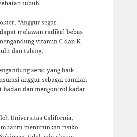
esehatan tubuh.
Dokter, “Anggur segar
 dapat melawan radikal bebas
a mengandung vitamin C dan K
lit dan tulang.”
mengandung serat yang baik
nsumsi anggur sebagai camilan
t badan dan mengontrol kadar
eh Universitas California,
membantu menurunkan risiko
 Sehingga, tidak ada alasan