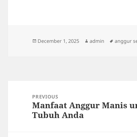
Posted
Author
Tags
December 1, 2025
admin
anggur s
on
Post
navigation
PREVIOUS
Manfaat Anggur Manis u
Previous
Tubuh Anda
post: