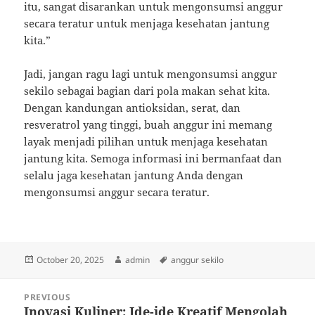
itu, sangat disarankan untuk mengonsumsi anggur
secara teratur untuk menjaga kesehatan jantung
kita.”
Jadi, jangan ragu lagi untuk mengonsumsi anggur
sekilo sebagai bagian dari pola makan sehat kita.
Dengan kandungan antioksidan, serat, dan
resveratrol yang tinggi, buah anggur ini memang
layak menjadi pilihan untuk menjaga kesehatan
jantung kita. Semoga informasi ini bermanfaat dan
selalu jaga kesehatan jantung Anda dengan
mengonsumsi anggur secara teratur.
Posted
Author
Tags
October 20, 2025
admin
anggur sekilo
on
Post
PREVIOUS
navigation
Inovasi Kuliner: Ide-ide Kreatif Mengolah
Previous