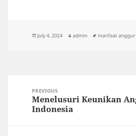
Posted
Author
Tags
July 4, 2024
admin
manfaat anggur
on
Post
navigation
PREVIOUS
Menelusuri Keunikan Ang
Previous
Indonesia
post: