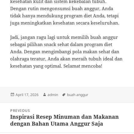
kesehatan kulit dan sistem kekebalan tubuh.
Dengan rutin mengonsumsi buah anggur, Anda
tidak hanya mendukung program diet Anda, tetapi
juga meningkatkan kesehatan secara keseluruhan.
Jadi, jangan ragu lagi untuk memilih buah anggur
sebagai pilihan snack sehat dalam program diet
Anda. Dengan mengimbangi pola makan sehat dan
olahraga teratur, Anda akan meraih tubuh ideal dan
kesehatan yang optimal. Selamat mencoba!
Posted
Author
Tags
April 17, 2026
admin
buah anggur
on
Post
PREVIOUS
navigation
Inspirasi Resep Minuman dan Makanan
Previous
dengan Bahan Utama Anggur Saja
post: