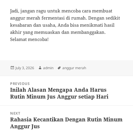
Jadi, jangan ragu untuk mencoba cara membuat
anggur merah fermentasi di rumah. Dengan sedikit
kesabaran dan usaha, Anda bisa menikmati hasil
akhir yang memuaskan dan membanggakan.
Selamat mencoba!
Posted
Author
Tags
July 3, 2026
admin
anggur merah
on
Post
PREVIOUS
navigation
Inilah Alasan Mengapa Anda Harus
Previous
Rutin Minum Jus Anggur setiap Hari
post:
NEXT
Rahasia Kecantikan Dengan Rutin Minum
Next
Anggur Jus
post: