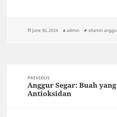
Posted
Author
Tags
June 30, 2024
admin
vitamin anggu
on
Post
navigation
PREVIOUS
Anggur Segar: Buah yan
Previous
Antioksidan
post: