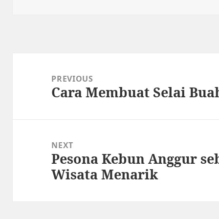
on
Post
navigation
PREVIOUS
Cara Membuat Selai Bua
Previous
post:
NEXT
Pesona Kebun Anggur seb
Next
Wisata Menarik
post: