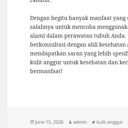
rambut.
Dengan begitu banyak manfaat yang di
salahnya untuk mencoba menggunakan
alami dalam perawatan tubuh Anda. 
berkonsultasi dengan ahli kesehatan 
mendapatkan saran yang lebih spesi
kulit anggur untuk kesehatan dan ke
bermanfaat!
Posted
Author
Tags
June 15, 2026
admin
kulit anggur