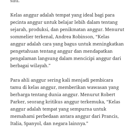
sini.
Kelas anggur adalah tempat yang ideal bagi para
pecinta anggur untuk belajar lebih dalam tentang
sejarah, produksi, dan penikmatan anggur. Menurut
sommelier terkenal, Andrea Robinson, “Kelas
anggur adalah cara yang bagus untuk meningkatkan
pengetahuan tentang anggur dan mendapatkan
pengalaman langsung dalam mencicipi anggur dari
berbagai wilayah.”
Para ahli anggur sering kali menjadi pembicara
tamu di kelas anggur, memberikan wawasan yang
berharga tentang dunia anggur. Menurut Robert
Parker, seorang kritikus anggur terkemuka, “Kelas
anggur adalah tempat yang sempurna untuk
memahami perbedaan antara anggur dari Prancis,
Italia, Spanyol, dan negara lainnya.”