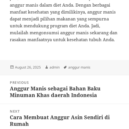
anggur manis dalam diet Anda. Dengan berbagai
manfaat kesehatan yang dimilikinya, anggur manis
dapat menjadi pilihan makanan yang sempurna
untuk mendukung program diet Anda. Jadi,
mulailah mengonsumsi anggur manis sekarang dan
rasakan manfaatnya untuk kesehatan tubuh Anda.
Posted
Author
Tags
August 26, 2025
admin
anggur manis
on
Post
PREVIOUS
navigation
Anggur Manis sebagai Bahan Baku
Previous
Minuman Khas daerah Indonesia
post:
NEXT
Cara Membuat Anggur Asin Sendiri di
Next
Rumah
post: