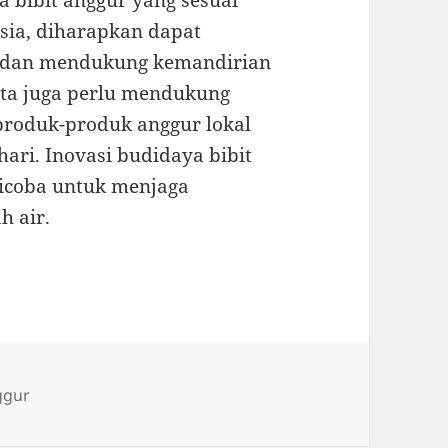
 bibit anggur yang sesuai
esia, diharapkan dapat
l dan mendukung kemandirian
ita juga perlu mendukung
produk-produk anggur lokal
hari. Inovasi budidaya bibit
icoba untuk menjaga
h air.
ggur