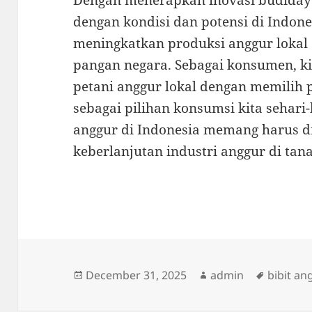
Dengan menerapkan inovasi budidaya
dengan kondisi dan potensi di Indon
meningkatkan produksi anggur loka
pangan negara. Sebagai konsumen, k
petani anggur lokal dengan memilih 
sebagai pilihan konsumsi kita sehari-
anggur di Indonesia memang harus d
keberlanjutan industri anggur di tana
Posted
Author
Tags
December 31, 2025
admin
bibit an
on