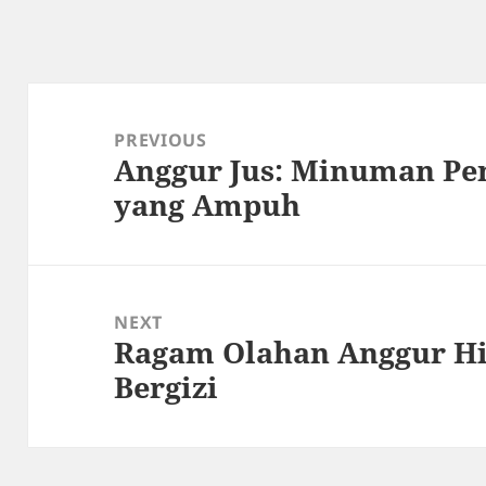
Post
navigation
PREVIOUS
Anggur Jus: Minuman Pe
Previous
yang Ampuh
post:
NEXT
Ragam Olahan Anggur Hi
Next
Bergizi
post: