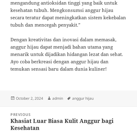
mengandung antioksidan tinggi yang baik untuk
kesehatan tubuh. Mengkonsumsi anggur hijau
secara teratur dapat meningkatkan sistem kekebalan
tubuh dan mencegah penyakit.”
Dengan kreativitas dan inovasi dalam memasak,
anggur hijau dapat menjadi bahan utama yang
menarik untuk dijadikan hidangan lezat dan sehat.
Ayo coba berkreasi dengan anggur hijau dan
temukan sensasi baru dalam dunia kuliner!
Posted
Author
Tags
October 2, 2024
admin
anggur hijau
on
Post
PREVIOUS
navigation
Khasiat Luar Biasa Kulit Anggur bagi
Previous
Kesehatan
post: