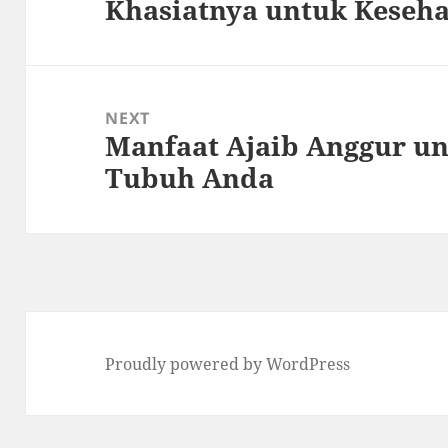
Khasiatnya untuk Keseh
post:
NEXT
Manfaat Ajaib Anggur u
Next
Tubuh Anda
post:
Proudly powered by WordPress