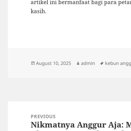
artikel ini bermanfaat bagi para peta
kasih.
Posted
Author
Tags
August 10, 2025
admin
kebun ang
on
Post
navigation
PREVIOUS
Nikmatnya Anggur Aja: 
Previous