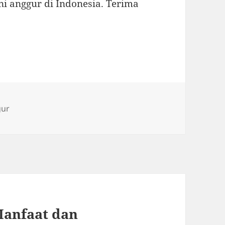
ni anggur di Indonesia. Terima
gur
Manfaat dan