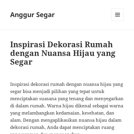
Anggur Segar
MENU
AND
WIDGETS
Inspirasi Dekorasi Rumah
dengan Nuansa Hijau yang
Segar
Inspirasi dekorasi rumah dengan nuansa hijau yang
segar bisa menjadi pilihan yang tepat untuk
menciptakan suasana yang tenang dan menyegarkan
di dalam rumah. Warna hijau dikenal sebagai warna
yang melambangkan kedamaian, kesehatan, dan
alam. Dengan mengaplikasikan nuansa hijau dalam
dekorasi rumah, Anda dapat menciptakan ruang