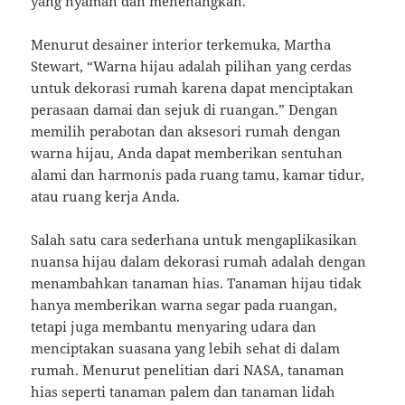
yang nyaman dan menenangkan.
Menurut desainer interior terkemuka, Martha
Stewart, “Warna hijau adalah pilihan yang cerdas
untuk dekorasi rumah karena dapat menciptakan
perasaan damai dan sejuk di ruangan.” Dengan
memilih perabotan dan aksesori rumah dengan
warna hijau, Anda dapat memberikan sentuhan
alami dan harmonis pada ruang tamu, kamar tidur,
atau ruang kerja Anda.
Salah satu cara sederhana untuk mengaplikasikan
nuansa hijau dalam dekorasi rumah adalah dengan
menambahkan tanaman hias. Tanaman hijau tidak
hanya memberikan warna segar pada ruangan,
tetapi juga membantu menyaring udara dan
menciptakan suasana yang lebih sehat di dalam
rumah. Menurut penelitian dari NASA, tanaman
hias seperti tanaman palem dan tanaman lidah