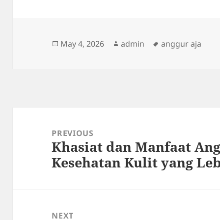
Posted
Author
Tags
May 4, 2026
admin
anggur aja
on
Post
navigation
PREVIOUS
Khasiat dan Manfaat Ang
Previous
Kesehatan Kulit yang Leb
post:
NEXT