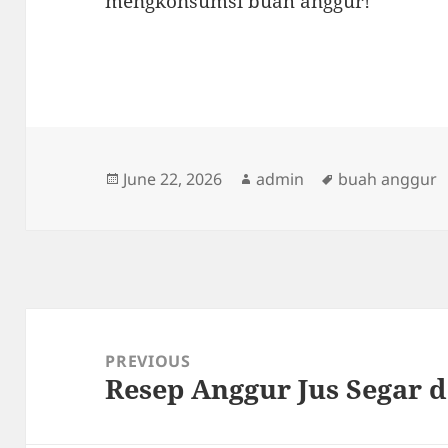
mengkonsumsi buah anggur!
Posted
Author
Tags
June 22, 2026
admin
buah anggur
on
Post
navigation
PREVIOUS
Resep Anggur Jus Segar 
Previous
post: