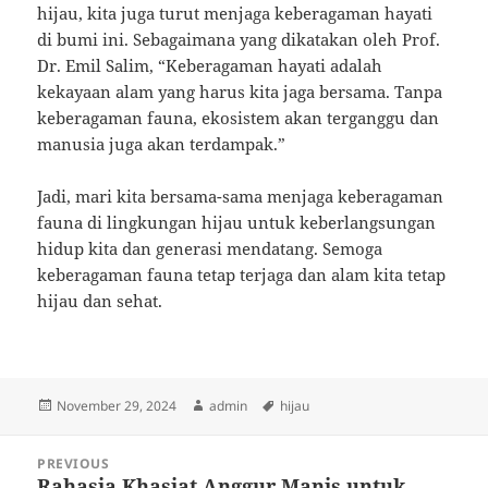
hijau, kita juga turut menjaga keberagaman hayati
di bumi ini. Sebagaimana yang dikatakan oleh Prof.
Dr. Emil Salim, “Keberagaman hayati adalah
kekayaan alam yang harus kita jaga bersama. Tanpa
keberagaman fauna, ekosistem akan terganggu dan
manusia juga akan terdampak.”
Jadi, mari kita bersama-sama menjaga keberagaman
fauna di lingkungan hijau untuk keberlangsungan
hidup kita dan generasi mendatang. Semoga
keberagaman fauna tetap terjaga dan alam kita tetap
hijau dan sehat.
Posted
Author
Tags
November 29, 2024
admin
hijau
on
Post
PREVIOUS
navigation
Rahasia Khasiat Anggur Manis untuk
Previous