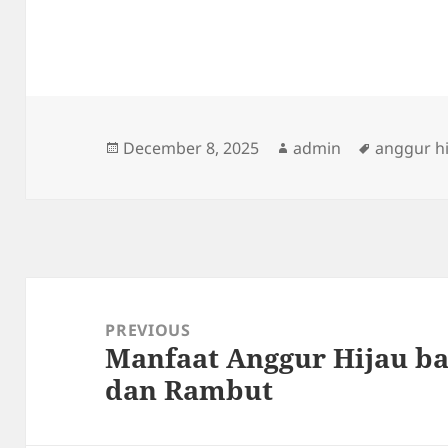
Posted
Author
Tags
December 8, 2025
admin
anggur h
on
Post
navigation
PREVIOUS
Manfaat Anggur Hijau ba
Previous
dan Rambut
post: