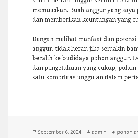
sudah bertani anggur selama 10 tahu
memuaskan. Buah anggur yang saya p
dan memberikan keuntungan yang cuk
Dengan melihat manfaat dan potensi 
anggur, tidak heran jika semakin ban
beralih ke budidaya pohon anggur. 
dan pengetahuan yang cukup, pohon 
satu komoditas unggulan dalam perta
Posted
Author
Tags
September 6, 2024
admin
pohon a