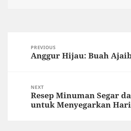
on
Post
navigation
PREVIOUS
Anggur Hijau: Buah Ajai
Previous
post:
NEXT
Resep Minuman Segar da
Next
untuk Menyegarkan Har
post: