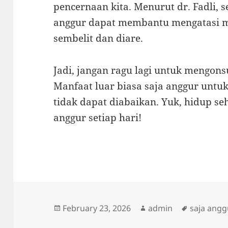
pencernaan kita. Menurut dr. Fadli, s
anggur dapat membantu mengatasi m
sembelit dan diare.
Jadi, jangan ragu lagi untuk mengons
Manfaat luar biasa saja anggur unt
tidak dapat diabaikan. Yuk, hidup 
anggur setiap hari!
Posted
Author
Tags
February 23, 2026
admin
saja angg
on