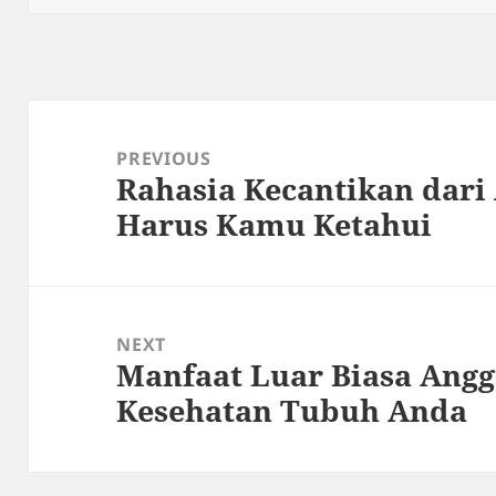
Post
navigation
PREVIOUS
Rahasia Kecantikan dari
Previous
Harus Kamu Ketahui
post:
NEXT
Manfaat Luar Biasa Angg
Next
Kesehatan Tubuh Anda
post: