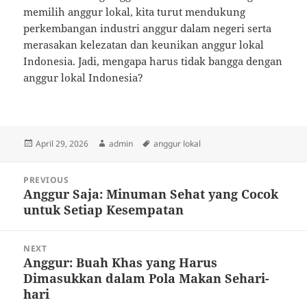
memilih anggur lokal, kita turut mendukung
perkembangan industri anggur dalam negeri serta
merasakan kelezatan dan keunikan anggur lokal
Indonesia. Jadi, mengapa harus tidak bangga dengan
anggur lokal Indonesia?
Posted
Author
Tags
April 29, 2026
admin
anggur lokal
on
Post
PREVIOUS
navigation
Anggur Saja: Minuman Sehat yang Cocok
Previous
untuk Setiap Kesempatan
post:
NEXT
Anggur: Buah Khas yang Harus
Next
Dimasukkan dalam Pola Makan Sehari-
post:
hari