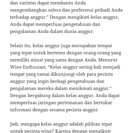
dan varietas dapat membantu Anda
mengembangkan selera dan preferensi pribadi Anda
terhadap anggur.” Dengan mengikuti kelas anggur,
Anda dapat memperluas pengetahuan dan
pengalaman Anda dalam dunia anggur.
Selain itu, kelas anggur juga merupakan tempat
yang tepat untuk bertemu dengan orang-orang yang
memiliki minat yang sama dengan Anda. Menurut
Wine Enthusiast, “Kelas anggur sering kali menjadi
tempat yang ramai dikunjungi oleh para pecinta
anggur yang ingin berbagi pengetahuan dan
pengalaman mereka dalam menikmati anggur.”
Dengan bergabung dalam kelas anggur, Anda dapat
memperluas jaringan pertemanan dan bertukar
informasi dengan sesama pecinta anggur.
Jadi, mengapa kelas anggur adalah pilihan tepat
untuk pecinta wine? Karena dengan mengikuti