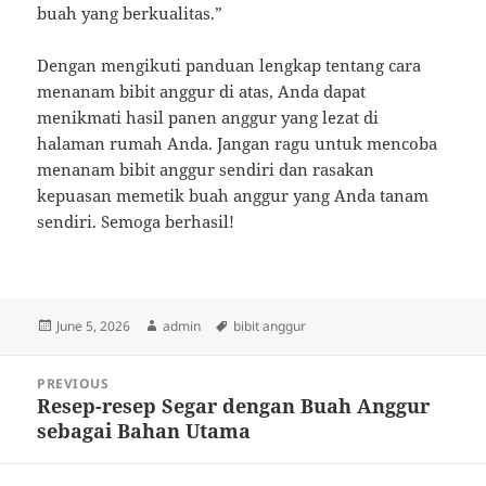
buah yang berkualitas.”
Dengan mengikuti panduan lengkap tentang cara
menanam bibit anggur di atas, Anda dapat
menikmati hasil panen anggur yang lezat di
halaman rumah Anda. Jangan ragu untuk mencoba
menanam bibit anggur sendiri dan rasakan
kepuasan memetik buah anggur yang Anda tanam
sendiri. Semoga berhasil!
Posted
Author
Tags
June 5, 2026
admin
bibit anggur
on
Post
PREVIOUS
navigation
Resep-resep Segar dengan Buah Anggur
Previous
sebagai Bahan Utama
post: