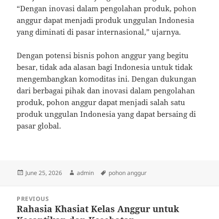
“Dengan inovasi dalam pengolahan produk, pohon
anggur dapat menjadi produk unggulan Indonesia
yang diminati di pasar internasional,” ujarnya.
Dengan potensi bisnis pohon anggur yang begitu
besar, tidak ada alasan bagi Indonesia untuk tidak
mengembangkan komoditas ini. Dengan dukungan
dari berbagai pihak dan inovasi dalam pengolahan
produk, pohon anggur dapat menjadi salah satu
produk unggulan Indonesia yang dapat bersaing di
pasar global.
Posted
Author
Tags
June 25, 2026
admin
pohon anggur
on
Post
PREVIOUS
navigation
Rahasia Khasiat Kelas Anggur untuk
Previous