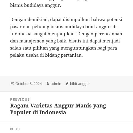
bisnis budidaya anggur.
Dengan demikian, dapat disimpulkan bahwa potensi
pasar dan peluang bisnis budidaya bibit anggur di
Indonesia sangat menjanjikan. Dengan perencanaan
dan manajemen yang baik, bisnis ini dapat menjadi
salah satu pilihan yang menguntungkan bagi para
pelaku usaha di bidang pertanian.
Posted
Author
Tags
October 3, 2024
admin
bibit anggur
on
Post
PREVIOUS
navigation
Ragam Varietas Anggur Manis yang
Previous
Populer di Indonesia
post:
NEXT