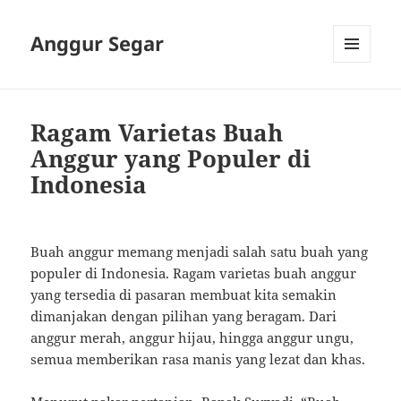
Anggur Segar
MENU
AND
WIDGETS
Ragam Varietas Buah
Anggur yang Populer di
Indonesia
Buah anggur memang menjadi salah satu buah yang
populer di Indonesia. Ragam varietas buah anggur
yang tersedia di pasaran membuat kita semakin
dimanjakan dengan pilihan yang beragam. Dari
anggur merah, anggur hijau, hingga anggur ungu,
semua memberikan rasa manis yang lezat dan khas.