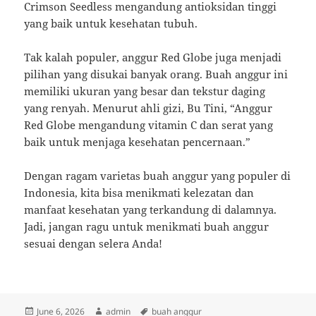
Crimson Seedless mengandung antioksidan tinggi
yang baik untuk kesehatan tubuh.
Tak kalah populer, anggur Red Globe juga menjadi
pilihan yang disukai banyak orang. Buah anggur ini
memiliki ukuran yang besar dan tekstur daging
yang renyah. Menurut ahli gizi, Bu Tini, “Anggur
Red Globe mengandung vitamin C dan serat yang
baik untuk menjaga kesehatan pencernaan.”
Dengan ragam varietas buah anggur yang populer di
Indonesia, kita bisa menikmati kelezatan dan
manfaat kesehatan yang terkandung di dalamnya.
Jadi, jangan ragu untuk menikmati buah anggur
sesuai dengan selera Anda!
Posted
Author
Tags
June 6, 2026
admin
buah anggur