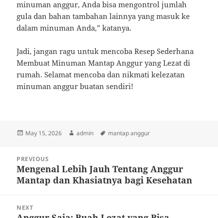
minuman anggur, Anda bisa mengontrol jumlah
gula dan bahan tambahan lainnya yang masuk ke
dalam minuman Anda,” katanya.
Jadi, jangan ragu untuk mencoba Resep Sederhana
Membuat Minuman Mantap Anggur yang Lezat di
rumah. Selamat mencoba dan nikmati kelezatan
minuman anggur buatan sendiri!
Posted
Author
Tags
May 15, 2026
admin
mantap anggur
on
Post
PREVIOUS
navigation
Mengenal Lebih Jauh Tentang Anggur
Previous
Mantap dan Khasiatnya bagi Kesehatan
post:
NEXT
Anggur Saja: Buah Lezat yang Bisa
Next