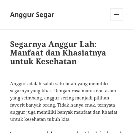
Anggur Segar
MENU
AND
WIDGETS
Segarnya Anggur Lah:
Manfaat dan Khasiatnya
untuk Kesehatan
Anggur adalah salah satu buah yang memiliki
segarnya yang khas. Dengan rasa manis dan asam
yang seimbang, anggur sering menjadi pilihan
favorit banyak orang. Tidak hanya enak, ternyata
anggur juga memiliki banyak manfaat dan khasiat
untuk kesehatan tubuh kita.