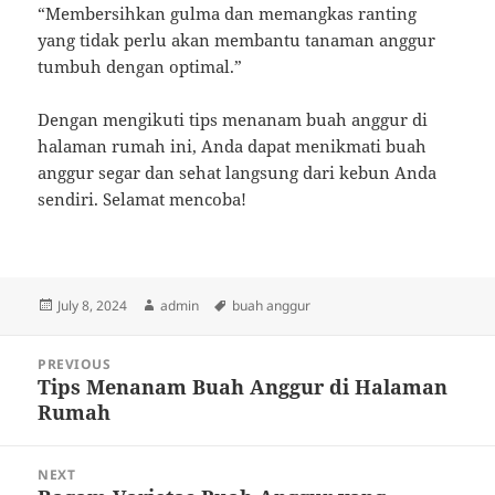
“Membersihkan gulma dan memangkas ranting
yang tidak perlu akan membantu tanaman anggur
tumbuh dengan optimal.”
Dengan mengikuti tips menanam buah anggur di
halaman rumah ini, Anda dapat menikmati buah
anggur segar dan sehat langsung dari kebun Anda
sendiri. Selamat mencoba!
Posted
Author
Tags
July 8, 2024
admin
buah anggur
on
Post
PREVIOUS
navigation
Tips Menanam Buah Anggur di Halaman
Previous
Rumah
post:
NEXT