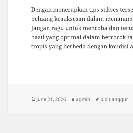
Dengan menerapkan tips sukses ters
peluang kesuksesan dalam menanam bi
Jangan ragu untuk mencoba dan terus
hasil yang optimal dalam bercocok t
tropis yang berbeda dengan kondisi a
Posted
Author
Tags
June 21, 2026
admin
bibit anggur
on