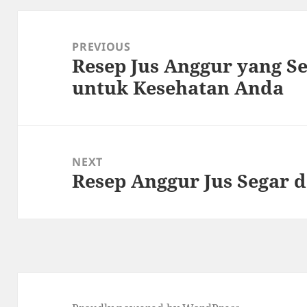
Post
navigation
PREVIOUS
Resep Jus Anggur yang Se
Previous
untuk Kesehatan Anda
post:
NEXT
Resep Anggur Jus Segar 
Next
post: