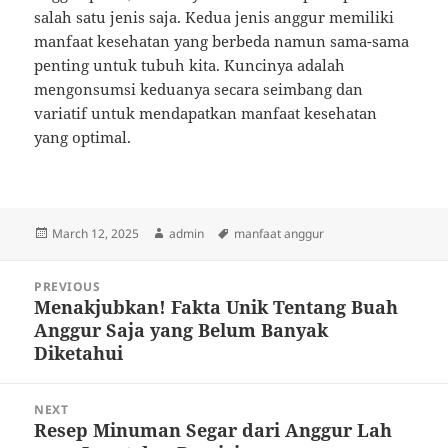
salah satu jenis saja. Kedua jenis anggur memiliki
manfaat kesehatan yang berbeda namun sama-sama
penting untuk tubuh kita. Kuncinya adalah
mengonsumsi keduanya secara seimbang dan
variatif untuk mendapatkan manfaat kesehatan
yang optimal.
Posted
Author
Tags
March 12, 2025
admin
manfaat anggur
on
Post
PREVIOUS
navigation
Menakjubkan! Fakta Unik Tentang Buah
Previous
Anggur Saja yang Belum Banyak
post:
Diketahui
NEXT
Resep Minuman Segar dari Anggur Lah
Next