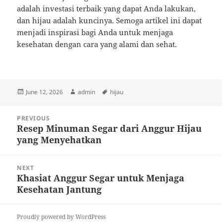
adalah investasi terbaik yang dapat Anda lakukan,
dan hijau adalah kuncinya. Semoga artikel ini dapat
menjadi inspirasi bagi Anda untuk menjaga
kesehatan dengan cara yang alami dan sehat.
Posted
Author
Tags
June 12, 2026
admin
hijau
on
Post
PREVIOUS
navigation
Resep Minuman Segar dari Anggur Hijau
Previous
yang Menyehatkan
post:
NEXT
Khasiat Anggur Segar untuk Menjaga
Next
Kesehatan Jantung
post:
Proudly powered by WordPress