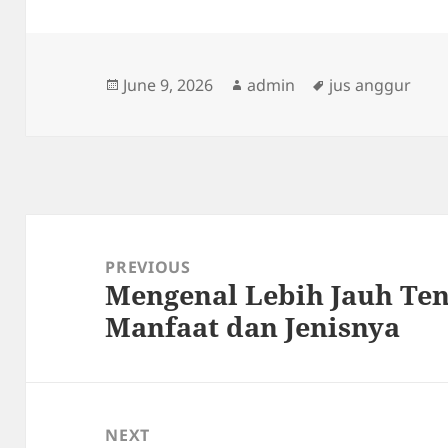
Posted
Author
Tags
June 9, 2026
admin
jus anggur
on
Post
navigation
PREVIOUS
Mengenal Lebih Jauh Ten
Previous
Manfaat dan Jenisnya
post:
NEXT