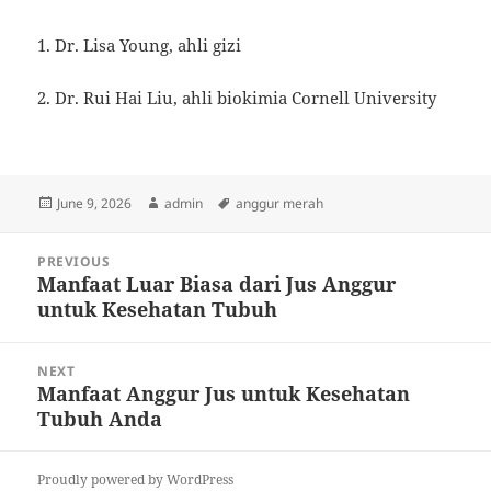
1. Dr. Lisa Young, ahli gizi
2. Dr. Rui Hai Liu, ahli biokimia Cornell University
Posted
Author
Tags
June 9, 2026
admin
anggur merah
on
Post
PREVIOUS
navigation
Manfaat Luar Biasa dari Jus Anggur
Previous
untuk Kesehatan Tubuh
post:
NEXT
Manfaat Anggur Jus untuk Kesehatan
Next
Tubuh Anda
post:
Proudly powered by WordPress