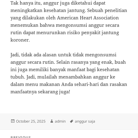
Tak hanya itu, anggur juga diketahui dapat
meningkatkan kesehatan jantung. Sebuah penelitian
yang dilakukan oleh American Heart Association
menemukan bahwa mengonsumsi anggur secara
rutin dapat menurunkan risiko penyakit jantung
koroner.
Jadi, tidak ada alasan untuk tidak mengonsumsi
anggur secara rutin. Selain rasanya yang enak, buah
ini juga memiliki banyak manfaat bagi kesehatan
tubuh. Jadi, mulailah menambahkan anggur ke
dalam menu makanan Anda sehari-hari dan rasakan
manfaatnya sekarang juga!
Posted
Author
Tags
October 25, 2025
admin
anggur saja
on
Post
PREVIOUS