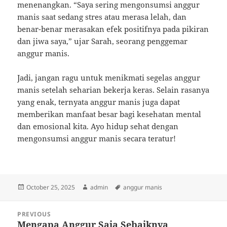
menenangkan. “Saya sering mengonsumsi anggur
manis saat sedang stres atau merasa lelah, dan
benar-benar merasakan efek positifnya pada pikiran
dan jiwa saya,” ujar Sarah, seorang penggemar
anggur manis.
Jadi, jangan ragu untuk menikmati segelas anggur
manis setelah seharian bekerja keras. Selain rasanya
yang enak, ternyata anggur manis juga dapat
memberikan manfaat besar bagi kesehatan mental
dan emosional kita. Ayo hidup sehat dengan
mengonsumsi anggur manis secara teratur!
Posted
Author
Tags
October 25, 2025
admin
anggur manis
on
Post
PREVIOUS
navigation
Mengapa Anggur Saja Sebaiknya
Previous