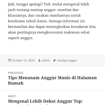
Jadi, tunggu apalagi? Yuk, mulai mengenal lebih
jauh tentang mantap anggur: manfaat dan
khasiatnya, dan rasakan manfaatnya untuk
kesehatan tubuh kamu. Semoga informasi ini
bermanfaat dan dapat meningkatkan kesadaran kita
akan pentingnya mengkonsumsi makanan sehat
seperti anggur.
Posted
Author
Tags
October 16, 2024
admin
mantap anggur
on
Post
PREVIOUS
navigation
Tips Menanam Anggur Manis di Halaman
Previous
Rumah
post:
NEXT
Mengenal Lebih Dekat Anggur Top:
Next