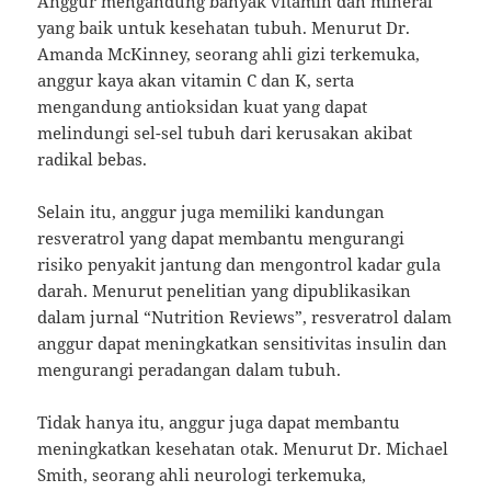
Anggur mengandung banyak vitamin dan mineral
yang baik untuk kesehatan tubuh. Menurut Dr.
Amanda McKinney, seorang ahli gizi terkemuka,
anggur kaya akan vitamin C dan K, serta
mengandung antioksidan kuat yang dapat
melindungi sel-sel tubuh dari kerusakan akibat
radikal bebas.
Selain itu, anggur juga memiliki kandungan
resveratrol yang dapat membantu mengurangi
risiko penyakit jantung dan mengontrol kadar gula
darah. Menurut penelitian yang dipublikasikan
dalam jurnal “Nutrition Reviews”, resveratrol dalam
anggur dapat meningkatkan sensitivitas insulin dan
mengurangi peradangan dalam tubuh.
Tidak hanya itu, anggur juga dapat membantu
meningkatkan kesehatan otak. Menurut Dr. Michael
Smith, seorang ahli neurologi terkemuka,