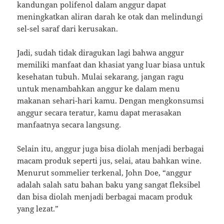
kandungan polifenol dalam anggur dapat
meningkatkan aliran darah ke otak dan melindungi
sel-sel saraf dari kerusakan.
Jadi, sudah tidak diragukan lagi bahwa anggur
memiliki manfaat dan khasiat yang luar biasa untuk
kesehatan tubuh. Mulai sekarang, jangan ragu
untuk menambahkan anggur ke dalam menu
makanan sehari-hari kamu. Dengan mengkonsumsi
anggur secara teratur, kamu dapat merasakan
manfaatnya secara langsung.
Selain itu, anggur juga bisa diolah menjadi berbagai
macam produk seperti jus, selai, atau bahkan wine.
Menurut sommelier terkenal, John Doe, “anggur
adalah salah satu bahan baku yang sangat fleksibel
dan bisa diolah menjadi berbagai macam produk
yang lezat.”