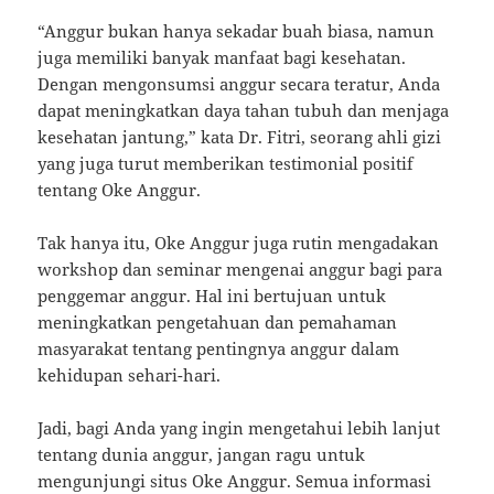
“Anggur bukan hanya sekadar buah biasa, namun
juga memiliki banyak manfaat bagi kesehatan.
Dengan mengonsumsi anggur secara teratur, Anda
dapat meningkatkan daya tahan tubuh dan menjaga
kesehatan jantung,” kata Dr. Fitri, seorang ahli gizi
yang juga turut memberikan testimonial positif
tentang Oke Anggur.
Tak hanya itu, Oke Anggur juga rutin mengadakan
workshop dan seminar mengenai anggur bagi para
penggemar anggur. Hal ini bertujuan untuk
meningkatkan pengetahuan dan pemahaman
masyarakat tentang pentingnya anggur dalam
kehidupan sehari-hari.
Jadi, bagi Anda yang ingin mengetahui lebih lanjut
tentang dunia anggur, jangan ragu untuk
mengunjungi situs Oke Anggur. Semua informasi